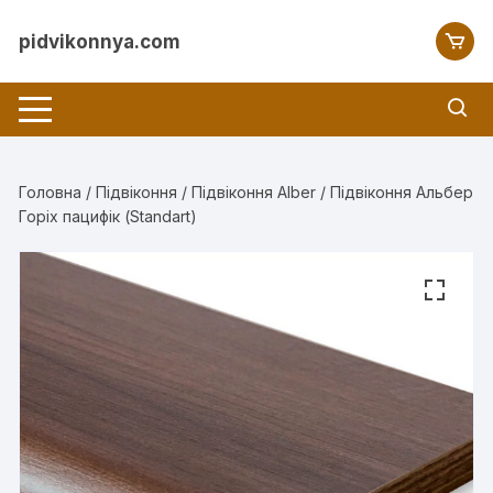
Перейти
до
pidvikonnya.com
вмісту
Головна
/
Підвіконня
/
Підвіконня Alber
/ Підвіконня Альбер
Горіх пацифік (Standart)