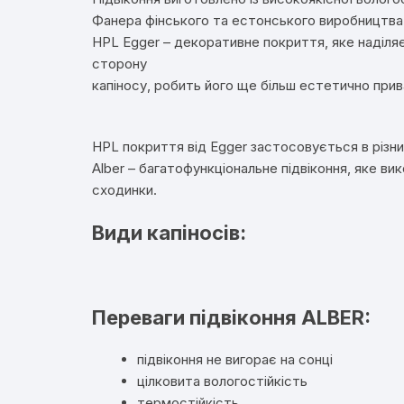
Фанера фінського та естонського виробництва 
HPL Egger – декоративне покриття, яке наділяє
сторону
капіносу, робить його ще більш естетично при
HPL покриття від Egger застосовується в різних
Alber – багатофункціональне підвіконня, яке ви
сходинки.
Види капіносів:
Переваги
підвіконня
ALBER
:
підвіконня не вигорає на сонці
цілковита вологостійкість
термостійкість