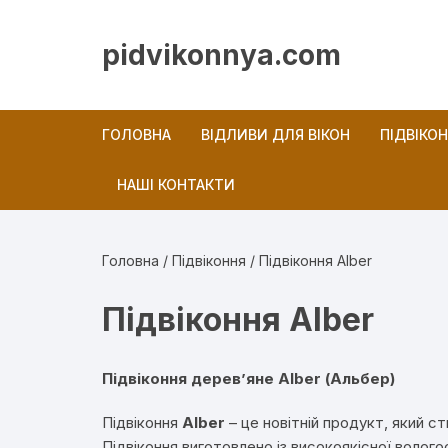
Перейти
до
pidvikonnya.com
вмісту
ГОЛОВНА
ВІДЛИВИ ДЛЯ ВІКОН
ПІДВІКО
НАШІ КОНТАКТИ
Новини
Головна
/
Підвіконня
/ Підвіконня Alber
Підвіконня Alber
Підвіконня дерев’яне Alber (Альбер)
Підвіконня
Alber
– це новітній продукт, який с
Підвіконня виготовлено із високоякісної волог