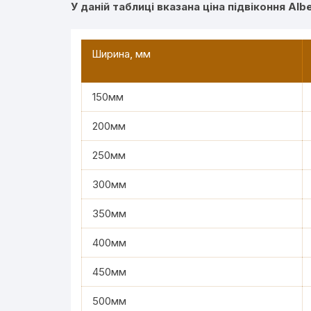
У даній таблиці вказана ціна підвіконня Alb
Ширина, мм
150мм
200мм
250мм
300мм
350мм
400мм
450мм
500мм