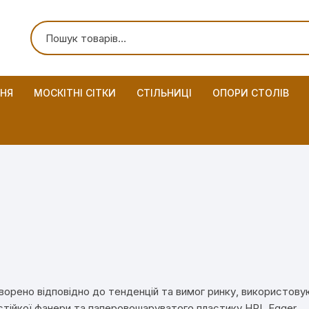
ННЯ
МОСКІТНІ СІТКИ
СТІЛЬНИЦІ
ОПОРИ СТОЛІВ
творено відповідно до тенденцій та вимог ринку, використов
остійкої фанери та паперовошаруватого пластику HPL Egger.