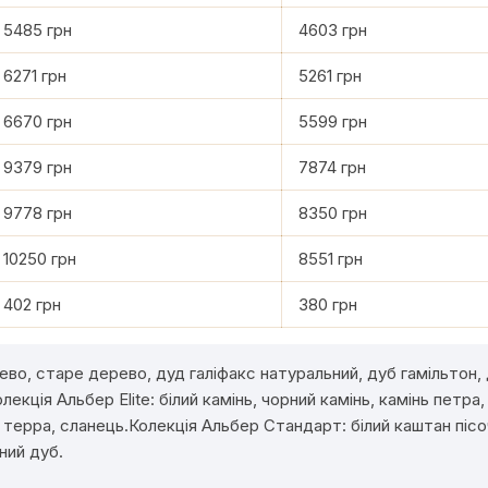
5485 грн
4603 грн
6271 грн
5261 грн
6670 грн
5599 грн
9379 грн
7874 грн
9778 грн
8350 грн
10250 грн
8551 грн
402 грн
380 грн
ево, старе дерево, дуд галіфакс натуральний, дуб гамільтон, д
ція Альбер Elite: білий камінь, чорний камінь, камінь петра, 
а терра, сланець.Колекція Альбер Стандарт: білий каштан пісо
ний дуб.