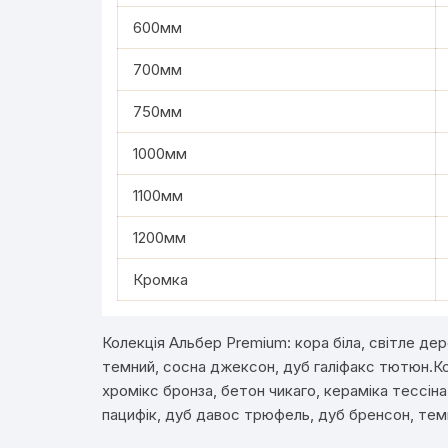
600мм
700мм
750мм
1000мм
1100мм
1200мм
Кромка
Колекція Альбер Premium: кора біла, світле дер
темний, сосна джексон, дуб галіфакс тютюн.Колек
хромікс бронза, бетон чикаго, кераміка тессін
пацифік, дуб давос трюфель, дуб бренсон, тем