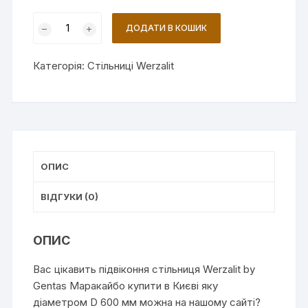
СТІЛЬНИЦЯ
ДОДАТИ В КОШИК
WERZALIT
BY
Категорія:
Стільниці Werzalit
GENTAS
D
600
ММ
4614
МАРАКАЙБО
ОПИС
кількість
ВІДГУКИ (0)
ОПИС
Вас цікавить підвіконня стільниця Werzalit by
Gentas Маракайбо купити в Києві яку
діаметром D 600 мм можна на нашому сайті?