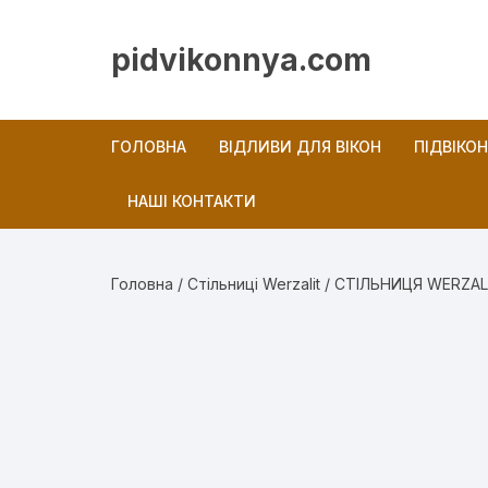
Перейти
до
pidvikonnya.com
вмісту
ГОЛОВНА
ВІДЛИВИ ДЛЯ ВІКОН
ПІДВІКО
НАШІ КОНТАКТИ
Новини
Головна
/
Стільниці Werzalit
/ СТІЛЬНИЦЯ WERZAL