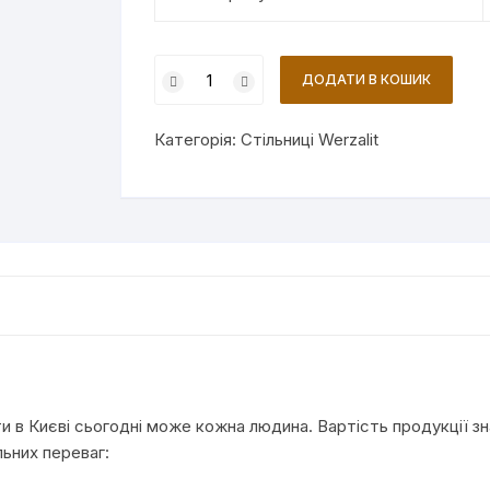
СТІЛЬНИЦЯ
ДОДАТИ В КОШИК
WERZALIT
BY
Категорія:
Стільниці Werzalit
GENTAS
800X800
ММ
5544
АЛЮМІНІЙ
кількість
ити в Києві сьогодні може кожна людина. Вартість продукції з
льних переваг: