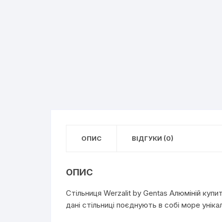
ОПИС
ВІДГУКИ (0)
ОПИС
Стільниця Werzalit by Gentas Алюміній куп
дані стільниці поєднують в собі море уніка