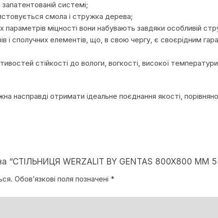
 запатентованій системі;
ристовується смола і стружка дерева;
их параметрів міцності вони набувають завдяки особливій стр
вів і сполучних елементів, що, в свою чергу, є своєрідним г
тивостей стійкості до вологи, вогкості, високої температури,
можна насправді отримати ідеальне поєднання якості, порівнян
к на “СТІЛЬНИЦЯ WERZALIT BY GENTAS 800X800 ММ 
ься.
Обов’язкові поля позначені
*