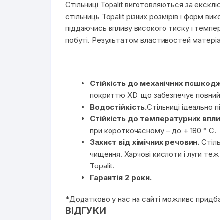
Стільниці Topalit виготовляються за екск
стільниць Topalit різних розмірів і форм 
піддаючись впливу високого тиску і темпе
побуті. Результатом властивостей матеріал
Стійкість до механічних пошкод
покриттю XD, що забезпечує повний з
Водостійкість.
Стільниці ідеально 
Стійкість до температурних впли
при короткочасному – до + 180 ° С.
Захист від хімічних речовин.
Стіль
чищення. Харчові кислоти і луги т
Topalit.
Гарантія 2 роки.
*Додатково у нас на сайті можливо придба
ВІДГУКИ