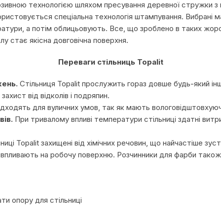
люзивною технологією шляхом пресування деревної стружки з
використовується спеціальна технологія штампування. Вибрані
ратури, а потім облицьовують. Все, що зроблено в таких жор
у стає якісна довговічна поверхня.
Переваги стільниць Topalit
жень.
Стільниця Topalit прослужить гораз довше будь-який інш
ахист від відколів і подряпин.
підходять для вуличних умов, так як мають вологовідштовхую
вів.
При тривалому впливі температури стільниці здатні витрим
ниці Topalit захищені від хімічних речовин, що найчастіше зу
еж впливають на робочу поверхню. Розчинники для фарби тако
ти опору для стільниці