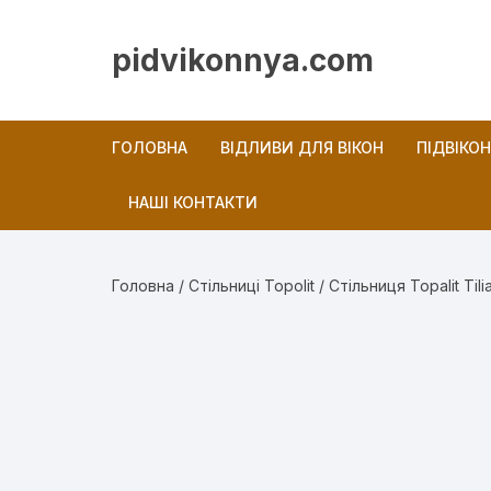
Перейти
до
pidvikonnya.com
вмісту
ГОЛОВНА
ВІДЛИВИ ДЛЯ ВІКОН
ПІДВІКО
НАШІ КОНТАКТИ
Новини
Головна
/
Стільниці Topolit
/ Стільниця Topalit Tili