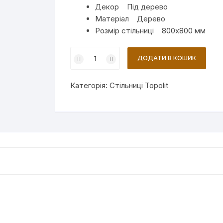
Декор Під дерево
Матеріал Дерево
Розмір стільниці 800х800 мм
Стільниця
ДОДАТИ В КОШИК
Topalit
Tilia
Категорія:
Стільниці Topolit
Tree
(0220)
кількість