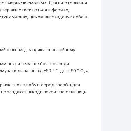
 полімерними смолами. Для виготовлення
 матеріали стискаються в формах,
стких умовах, цілком виправдовує себе в
ий стільниці, завдяки інноваційному
чим покриттям і не бояться води.
увати діапазон від -50 ° С до + 90 ° С, а
стрічаються в побуті серед засобів для
ж не завдають шкоди покриттю стільниць