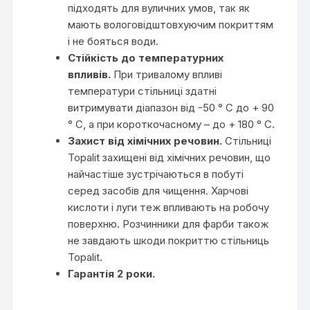
підходять для вуличних умов, так як
мають вологовідштовхуючим покриттям
і не бояться води.
Стійкість до температурних
впливів.
При тривалому впливі
температури стільниці здатні
витримувати діапазон від -50 ° С до + 90
° С, а при короткочасному – до + 180 ° С.
Захист від хімічних речовин.
Стільниці
Topalit захищені від хімічних речовин, що
найчастіше зустрічаються в побуті
серед засобів для чищення. Харчові
кислоти і луги теж впливають на робочу
поверхню. Розчинники для фарби також
не завдають шкоди покриттю стільниць
Topalit.
Гарантія 2 роки.