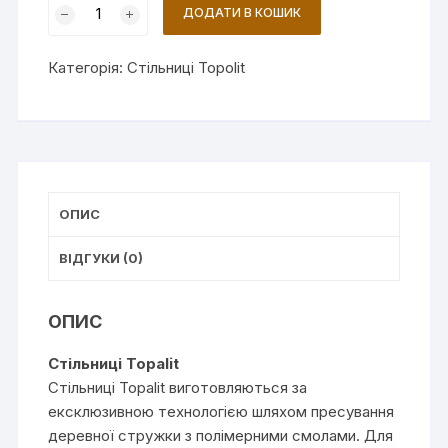
Стільниця
ДОДАТИ В КОШИК
Topalit
Teak
Категорія:
Стільниці Topolit
(0009)
кількість
ОПИС
ВІДГУКИ (0)
ОПИС
Cтільниці Topalit
Стільниці Topalit виготовляються за
ексклюзивною технологією шляхом пресування
деревної стружки з полімерними смолами. Для