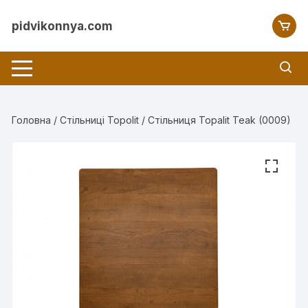
Перейти
до
pidvikonnya.com
вмісту
Головна
/
Стільниці Topolit
/ Стільниця Topalit Teak (0009)