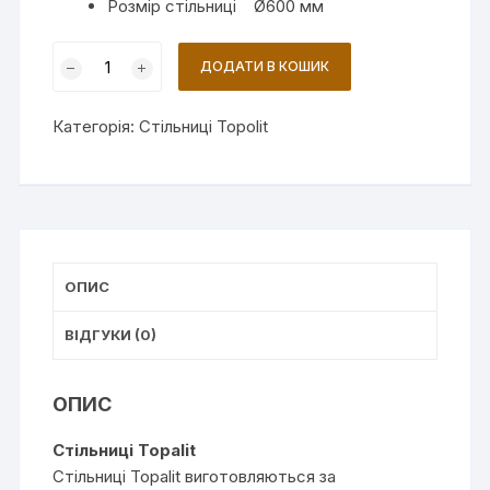
Розмір стільниці Ø600 мм
Стільниця
ДОДАТИ В КОШИК
Topalit
Orange
Категорія:
Стільниці Topolit
(0402)
кількість
ОПИС
ВІДГУКИ (0)
ОПИС
Cтільниці Topalit
Стільниці Topalit виготовляються за