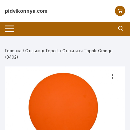
Перейти
до
pidvikonnya.com
вмісту
Головна
/
Стільниці Topolit
/ Стільниця Topalit Orange
(0402)