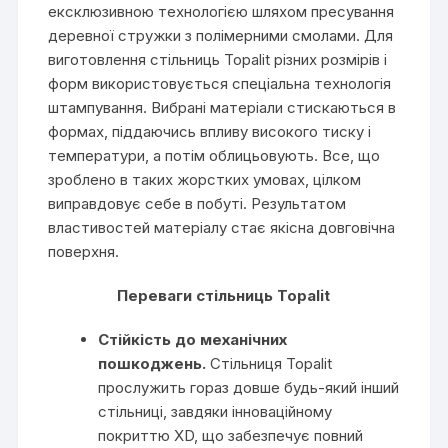
ексклюзивною технологією шляхом пресування
деревної стружки з полімерними смолами. Для
виготовлення стільниць Topalit різних розмірів і
форм використовується спеціальна технологія
штампування. Вибрані матеріали стискаються в
формах, піддаючись впливу високого тиску і
температури, а потім облицьовують. Все, що
зроблено в таких жорстких умовах, цілком
виправдовує себе в побуті. Результатом
властивостей матеріалу стає якісна довговічна
поверхня.
Переваги стільниць Topalit
Стійкість до механічних
пошкоджень.
Стільниця Topalit
прослужить гораз довше будь-який інший
стільниці, завдяки інноваційному
покриттю XD, що забезпечує повний