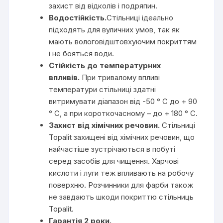
захист від відколів і подряпин.
Водостійкість.
Стільниці ідеально
підходять для вуличних умов, так як
мають вологовідштовхуючим покриттям
і не бояться води.
Стійкість до температурних
впливів.
При тривалому впливі
температури стільниці здатні
витримувати діапазон від -50 ° С до + 90
° С, а при короткочасному – до + 180 ° С.
Захист від хімічних речовин.
Стільниці
Topalit захищені від хімічних речовин, що
найчастіше зустрічаються в побуті
серед засобів для чищення. Харчові
кислоти і луги теж впливають на робочу
поверхню. Розчинники для фарби також
не завдають шкоди покриттю стільниць
Topalit.
Гарантія 2 роки.