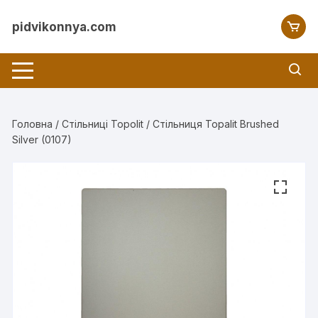
Перейти
до
pidvikonnya.com
вмісту
Головна
/
Стільниці Topolit
/ Стільниця Topalit Brushed
Silver (0107)