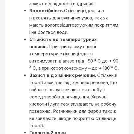
захист від відколів і подряпин.
Водостійкість.
Стільниці ідеально
підходять для вуличних умов, так як
мають вологовідштовхуючим покриттям
і не бояться води.
Стійкість до температурних
впливів.
При тривалому впливі
температури стільниці здатні
витримувати діапазон від -50 ° С до + 90
° С, а при короткочасному – до + 180 ° С.
Захист від хімічних речовин.
Стільниці
Topalit захищені від хімічних речовин, що
найчастіше зустрічаються в побуті
серед засобів для чищення. Харчові
кислоти і луги теж впливають на робочу
поверхню. Розчинники для фарби також
не завдають шкоди покриттю стільниць
Topalit.
Гарантія 2 роки.