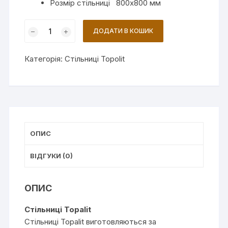
Розмір стільниці 800х800 мм
Стільниця
ДОДАТИ В КОШИК
Topalit
Brushed
Категорія:
Стільниці Topolit
Silver
(0107)
кількість
ОПИС
ВІДГУКИ (0)
ОПИС
Cтільниці Topalit
Стільниці Topalit виготовляються за