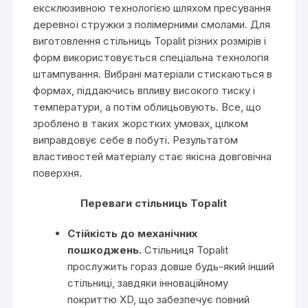
ексклюзивною технологією шляхом пресування
деревної стружки з полімерними смолами. Для
виготовлення стільниць Topalit різних розмірів і
форм використовується спеціальна технологія
штампування. Вибрані матеріали стискаються в
формах, піддаючись впливу високого тиску і
температури, а потім облицьовують. Все, що
зроблено в таких жорстких умовах, цілком
виправдовує себе в побуті. Результатом
властивостей матеріалу стає якісна довговічна
поверхня.
Переваги стільниць Topalit
Стійкість до механічних
пошкоджень.
Стільниця Topalit
прослужить гораз довше будь-який інший
стільниці, завдяки інноваційному
покриттю XD, що забезпечує повний