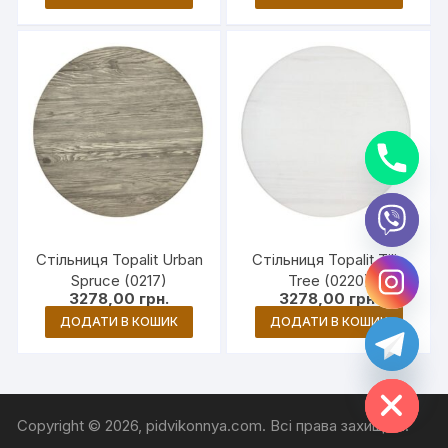
y
Стільниця Topalit Urban
Стільниця Topalit Tilia
t
Spruce (0217)
Tree (0220)
a
h
3278,00
грн.
3278,00
грн.
c
ДОДАТИ В КОШИК
ДОДАТИ В КОШИК
e
d
i
H
Copyright © 2026, pidvikonnya.com. Всі права захищені.