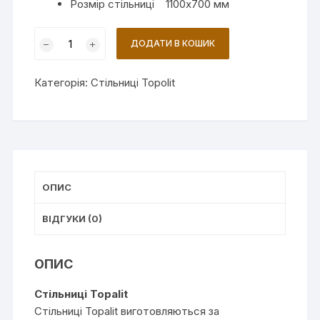
Розмір стільниці 1100х700 мм
Стільниця
ДОДАТИ В КОШИК
Topalit
Atakama
Категорія:
Стільниці Topolit
Cherry
(0222)
кількість
ОПИС
ВІДГУКИ (0)
ОПИС
Cтільниці Topalit
Стільниці Topalit виготовляються за