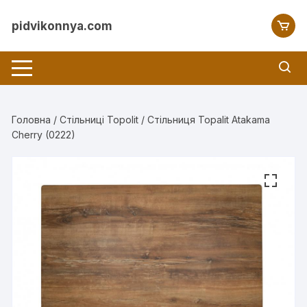
Перейти
до
pidvikonnya.com
вмісту
Головна
/
Стільниці Topolit
/ Стільниця Topalit Atakama
Cherry (0222)