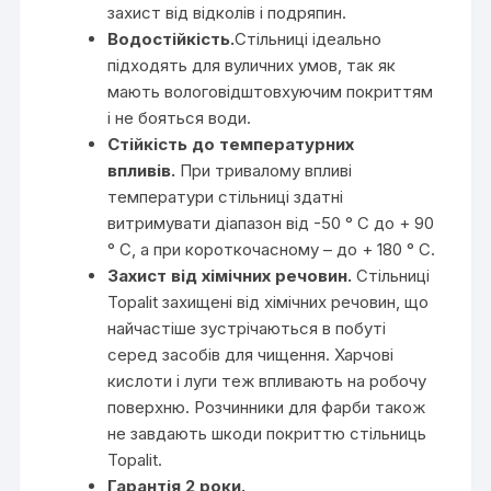
захист від відколів і подряпин.
Водостійкість.
Стільниці ідеально
підходять для вуличних умов, так як
мають вологовідштовхуючим покриттям
і не бояться води.
Стійкість до температурних
впливів.
При тривалому впливі
температури стільниці здатні
витримувати діапазон від -50 ° С до + 90
° С, а при короткочасному – до + 180 ° С.
Захист від хімічних речовин.
Стільниці
Topalit захищені від хімічних речовин, що
найчастіше зустрічаються в побуті
серед засобів для чищення. Харчові
кислоти і луги теж впливають на робочу
поверхню. Розчинники для фарби також
не завдають шкоди покриттю стільниць
Topalit.
Гарантія 2 роки.