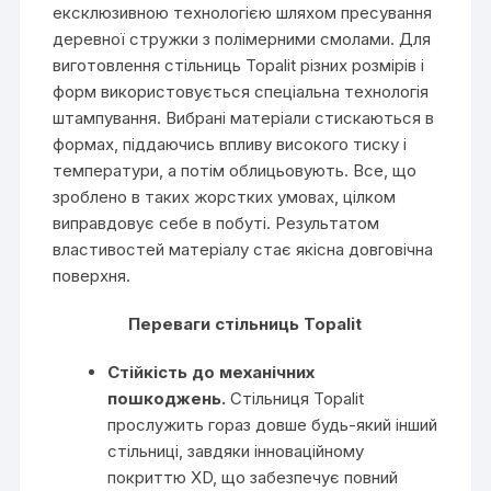
ексклюзивною технологією шляхом пресування
деревної стружки з полімерними смолами. Для
виготовлення стільниць Topalit різних розмірів і
форм використовується спеціальна технологія
штампування. Вибрані матеріали стискаються в
формах, піддаючись впливу високого тиску і
температури, а потім облицьовують. Все, що
зроблено в таких жорстких умовах, цілком
виправдовує себе в побуті. Результатом
властивостей матеріалу стає якісна довговічна
поверхня.
Переваги стільниць Topalit
Стійкість до механічних
пошкоджень.
Стільниця Topalit
прослужить гораз довше будь-який інший
стільниці, завдяки інноваційному
покриттю XD, що забезпечує повний