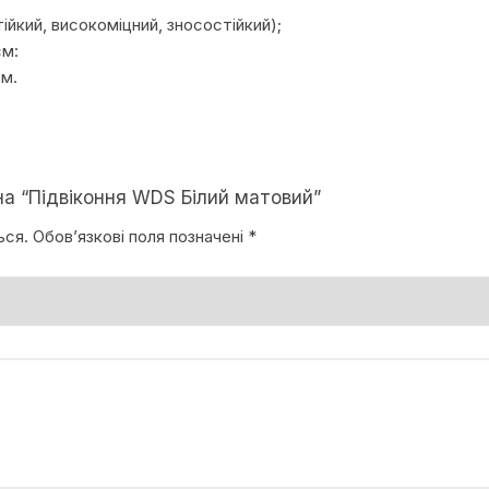
ійкий, високоміцний, зносостійкий);
см:
6м.
на “Підвіконня WDS Білий матовий”
ься.
Обов’язкові поля позначені
*