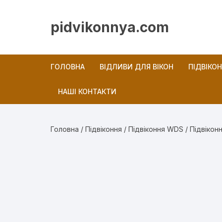
Перейти
до
pidvikonnya.com
вмісту
ГОЛОВНА
ВІДЛИВИ ДЛЯ ВІКОН
ПІДВІКО
НАШІ КОНТАКТИ
Новини
Головна
/
Підвіконня
/
Підвіконня WDS
/ Підвікон