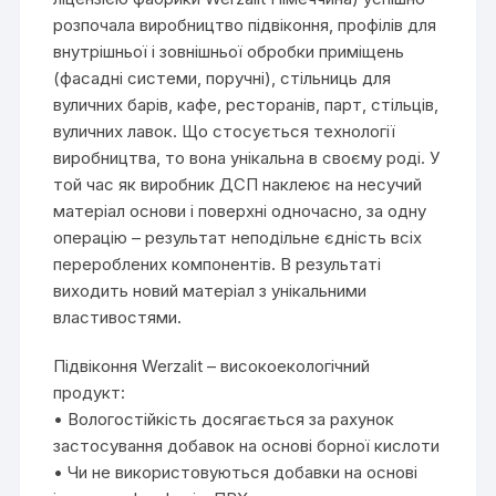
розпочала виробництво підвіконня, профілів для
внутрішньої і зовнішньої обробки приміщень
(фасадні системи, поручні), стільниць для
вуличних барів, кафе, ресторанів, парт, стільців,
вуличних лавок. Що стосується технології
виробництва, то вона унікальна в своєму роді. У
той час як виробник ДСП наклеює на несучий
матеріал основи і поверхні одночасно, за одну
операцію – результат неподільне єдність всіх
перероблених компонентів. В результаті
виходить новий матеріал з унікальними
властивостями.
Підвіконня Werzalit – високоекологічний
продукт:
• Вологостійкість досягається за рахунок
застосування добавок на основі борної кислоти
• Чи не використовуються добавки на основі