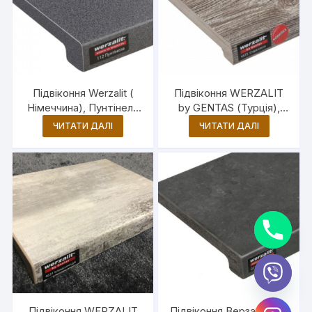
Підвіконня Werzalit (
Підвіконня WERZALIT
Німеччина), Пунтінела
by GENTAS (Турція),
(112)
Стара сосна (4573)
ЧИТАТИ ДАЛІ
ЧИТАТИ ДАЛІ
y
t
Підвіконня WERZALIT
Підвіконня Верзаліт 031