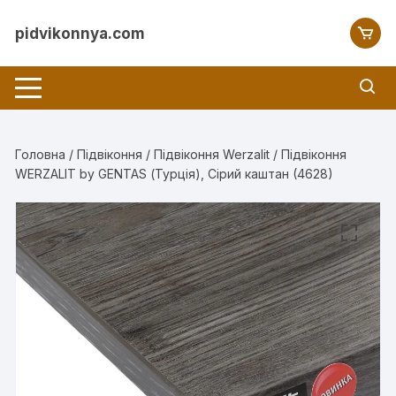
Перейти
до
pidvikonnya.com
вмісту
Головна
/
Підвіконня
/
Підвіконня Werzalit
/ Підвіконня
WERZALIT by GENTAS (Турція), Сірий каштан (4628)