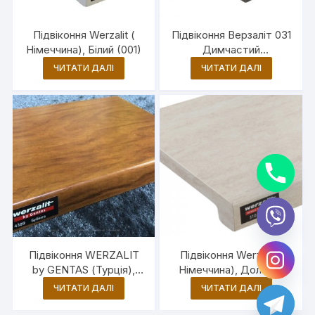
Підвіконня Werzalit (
Підвіконня Верзаліт 031
Німеччина), Білий (001)
Димчастий
напівтемний
ЧИТАТИ ДАЛІ
ЧИТАТИ ДАЛІ
y
t
Підвіконня WERZALIT
Підвіконня Werzalit (
a
by GENTAS (Турція),
Німеччина), Доломіт
h
c
Бубінга (4389)
(310)
ЧИТАТИ ДАЛІ
ЧИТАТИ ДАЛІ
e
d
i