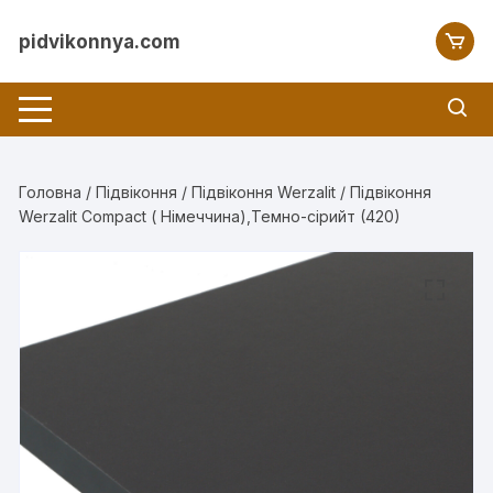
Перейти
до
pidvikonnya.com
вмісту
Головна
/
Підвіконня
/
Підвіконня Werzalit
/ Підвіконня
Werzalit Compact ( Німеччина),Темно-сірийт (420)