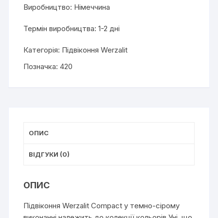
Виробництво: Німеччина
Термін виробництва: 1-2 дні
Категорія:
Підвіконня Werzalit
Позначка:
420
ОПИС
ВІДГУКИ (0)
ОПИС
Підвіконня Werzalit Compact у темно-сірому
виконанні належить до колекції кольорів Уні, що