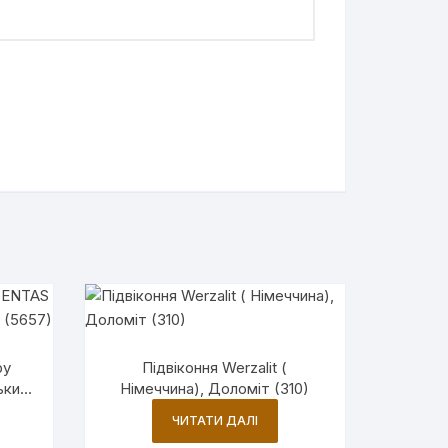
by
Підвіконня Werzalit (
ький
Німеччина), Доломіт (310)
ЧИТАТИ ДАЛІ