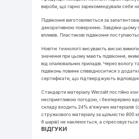
вироби, що гарно зарекомендували себе на
Підвіконня виготовляються за запатентова
декоративною поверхнею. Завдяки цьому пр
впливів. Пластикові підвіконня поступають
Новітні технології висувають високі вимог
значення при цьому мають підвіконня, яким
від опалювальних приладів. Через вологу та
підвіконь повинні співвідноситися з додат
сертифікати, що підтверджують відповідні
Стандарти матеріалу Werzalit постійно кон
несприятливою погодою, і безперервно вдо
складу входить 24% в’яжучих матеріалів (
стружкового матеріалу за щільністю 800 кг/м
6 шарів) не наклеюється, а спресовується
ВІДГУКИ