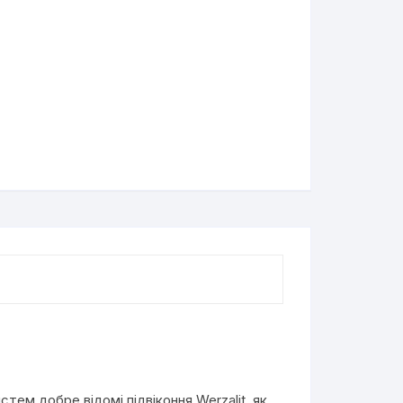
тем добре відомі підвіконня Werzalit, як