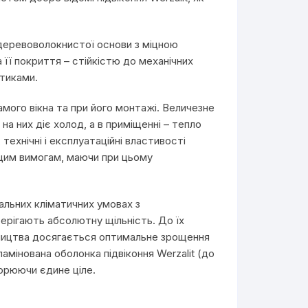
 деревоволокнистої основи з міцною
її покриття – стійкістю до механічних
стиками.
амого вікна та при його монтажі. Величезне
а них діє холод, а в приміщенні – тепло
технічні і експлуатаційні властивості
ь цим вимогам, маючи при цьому
альних кліматичних умовах з
ерігають абсолютну щільність. До їх
обництва досягається оптимальне зрощення
ламінована оболонка підвіконня Werzalit (до
орюючи єдине ціле.