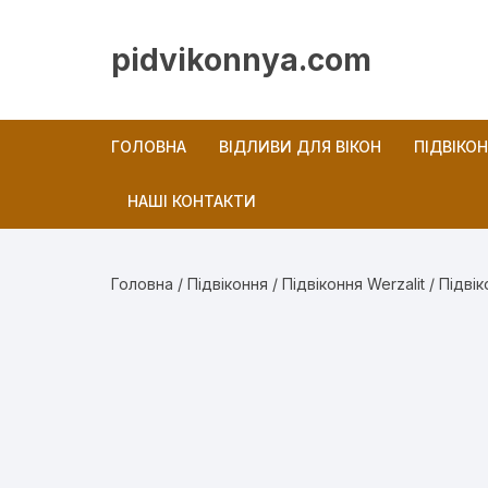
Перейти
до
pidvikonnya.com
вмісту
ГОЛОВНА
ВІДЛИВИ ДЛЯ ВІКОН
ПІДВІКО
НАШІ КОНТАКТИ
Новини
Головна
/
Підвіконня
/
Підвіконня Werzalit
/ Підвік