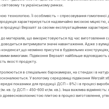
 світовому та українському ринках.
ною технологією. Її особливість – спресовування гомогенної
одукція характеризується надзвичайно високою міцністю, а 
ся продукції Верзаліт за своїми експлуатаційними характери
и до матеріалів, що використовуються під час виготовлення с
 доводиться витримувати значні навантаження. Адже з вулиці н
 конденсат,що незмінно присутні в будівельних конструкціях, 
ковими вимогами. Підвіконня Верзаліт найбільше відповідают
сть якості продукту.
тролюються в спеціальних барокамерах, на стендах і в натур
сконалюються. У вологому середовищі підвіконня Werzalit зб
середні показники для продукції ДСП – 8%) і в процесі вир
. кв. (у ДСП – 450-600 кг/м. кв.). Інша важлива відмінність: 
 з древесноволокнистою плитою в процесі виготовлення, утв