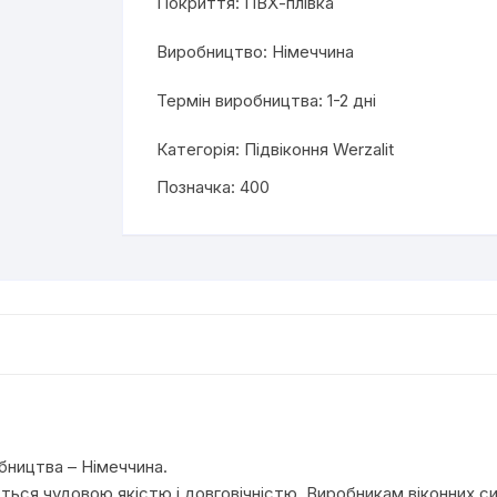
Покриття: ПВХ-плівка
Виробництво: Німеччина
Термін виробництва: 1-2 дні
Категорія:
Підвіконня Werzalit
Позначка:
400
обництва – Німеччина.
ться чудовою якістю і довговічністю. Виробникам віконних сис