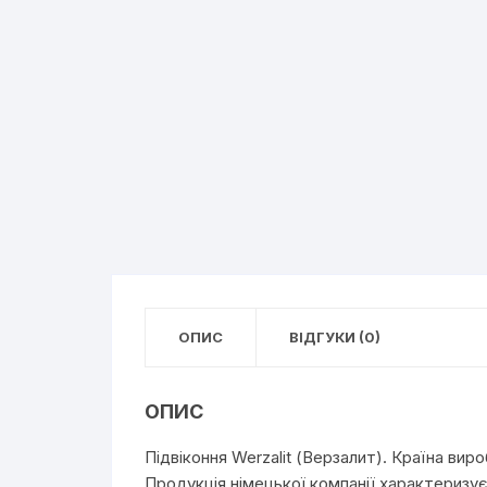
ОПИС
ВІДГУКИ (0)
ОПИС
Підвіконня Werzalit (Верзалит). Країна вир
Продукція німецької компанії характеризує