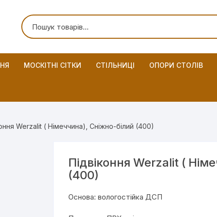
ННЯ
МОСКІТНІ СІТКИ
СТІЛЬНИЦІ
ОПОРИ СТОЛІВ
оння Werzalit ( Німеччина), Сніжно-білий (400)
Підвіконня Werzalit ( Нім
(400)
Основа: вологостійка ДСП