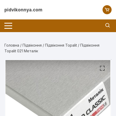
Перейти
до
pidvikonnya.com
вмісту
Головна
/
Підвіконня
/
Підвіконня Topalit
/ Підвіконня
Topalit 021 Металік