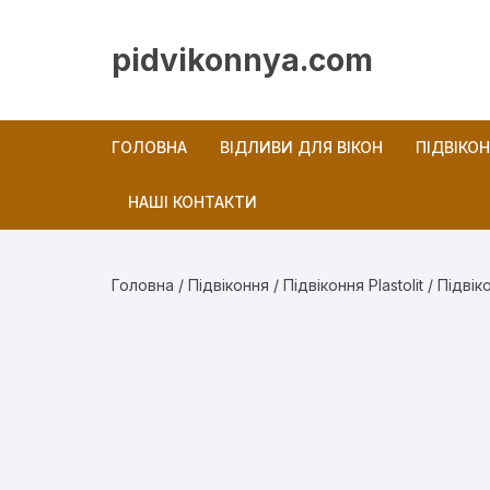
Перейти
до
pidvikonnya.com
вмісту
ГОЛОВНА
ВІДЛИВИ ДЛЯ ВІКОН
ПІДВІКО
НАШІ КОНТАКТИ
Новини
Головна
/
Підвіконня
/
Підвіконня Plastolit
/ Підвік