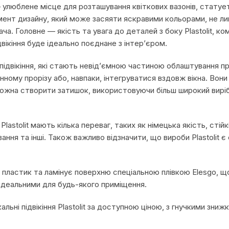
 — улюблене місце для розташування квіткових вазонів, статуе
емент дизайну, який може засяяти яскравими кольорами, не л
ча. Головне — якість та увага до деталей з боку Plastolit, комп
вікіння буде ідеально поєднане з інтер’єром.
ні підвікіння, які стають невід’ємною частиною облаштування 
конному прорізу або, навпаки, інтегруватися вздовж вікна. Вони
можна створити затишок, використовуючи більш широкий виріб, 
lastolit мають кілька переваг, таких як німецька якість, стійк
ання та інші. Також важливо відзначити, що вироби Plastolit є
ий пластик та ламінує поверхню спеціальною плівкою Elesgo, 
їх ідеальними для будь-якого приміщення.
льні підвікіння Plastolit за доступною ціною, з гнучкими зни