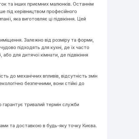
ток та інших приємних малюнків. Останнім
ише під керівництвом професійного
анії, яка виготовляє ці підвікіння. Цей
приміщення. Залежно від розміру та форми,
 чудово підходять для кухні, де їх часто
або для дитячої кімнати, де підвікіння
ість до механічних впливів, відсутність змін
 екологічно безпечними, вони стійкі до
що гарантує тривалий термін служби
жками та доставкою в будь-яку точку Києва.