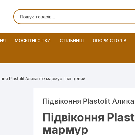
ННЯ
МОСКІТНІ СІТКИ
СТІЛЬНИЦІ
ОПОРИ СТОЛІВ
оння Plastolit Аликанте мармур глянцевий
Підвіконня Plastolit Али
Підвіконня Plast
мармур