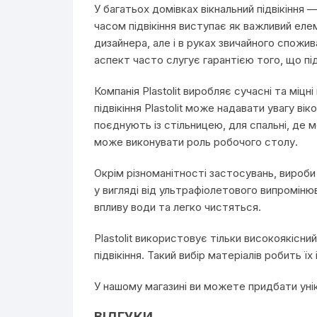
У багатьох домівках вікнальний підвікіння
часом підвікіння виступає як важливий ел
дизайнера, але і в руках звичайного спожива
аспект часто слугує гарантією того, що під
Компанія Plastolit виробляє сучасні та міц
підвікіння Plastolit може надавати увагу ві
поєднують із стільницею, для спальні, де 
може виконувати роль робочого столу.
Окрім різноманітності застосувань, вироби P
у вигляді від ультрафіолетового випромінюв
впливу води та легко чистяться.
Plastolit використовує тільки високоякісн
підвікіння. Такий вибір матеріалів робить 
У нашому магазині ви можете придбати уніка
ВІДГУКИ