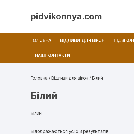
Перейти
до
pidvikonnya.com
вмісту
ГОЛОВНА
ВІДЛИВИ ДЛЯ ВІКОН
ПІДВІКО
НАШІ КОНТАКТИ
Новини
Головна
/
Відливи для вікон
/ Білий
Білий
Білий
Відсортова
Відображаються усі з 3 результатів