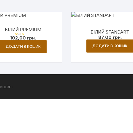
тю
БІЛИЙ PREMIUM
БІЛИЙ STANDART
87,00
грн.
102,00
грн.
Оцінен
о в
3.00
ДОДАТИ В КОШИК
ДОДАТИ В КОШИК
з 5
хищені.